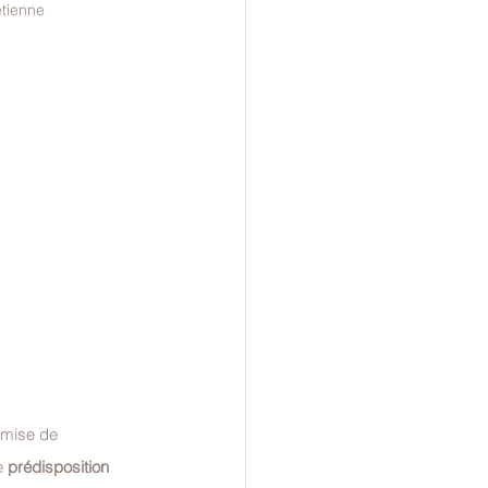
étienne
smise de 
e 
prédisposition 