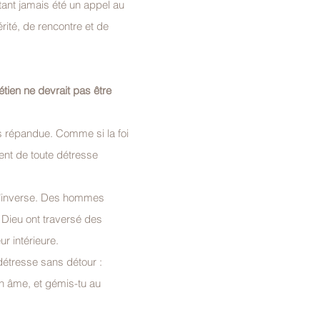
tant jamais été un appel au 
érité, de rencontre et de 
étien ne devrait pas être 
s répandue. Comme si la foi 
nt de toute détresse 
 l’inverse. Des hommes 
Dieu ont traversé des 
r intérieure.
détresse sans détour :
n âme, et gémis-tu au 