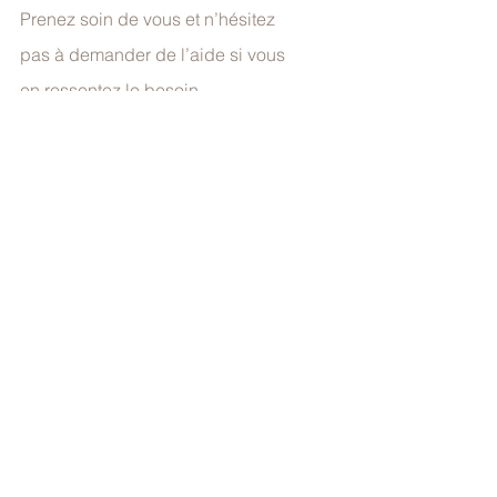
Prenez soin de vous et n’hésitez 
pas à demander de l’aide si vous 
en ressentez le besoin.
Cet article vous a parlé ? Avez-vous 
déjà ressenti de l’angoisse dans 
votre parcours de foi ? 
Partagez votre expérience en 
commentaire !