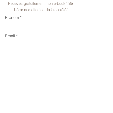
Recevez gratuitement mon e-book "
Se
libérer des attentes de la société "
Prénom
Email
J'accepte de recevoir les newsletters de Sabrina
Lopez (désinscription à tout moment en un clic)
Je veux recevoir l'e-book
Sabrina Lopez Thérapeute