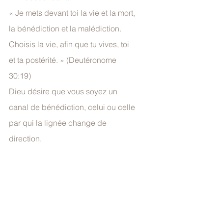
« Je mets devant toi la vie et la mort, 
la bénédiction et la malédiction. 
Choisis la vie, afin que tu vives, toi 
et ta postérité. » (Deutéronome 
30:19)
Dieu désire que vous soyez un 
canal de bénédiction, celui ou celle 
par qui la lignée change de 
direction.
l’héritage familial n’est pas 
une fatalité
Les schémas familiaux peuvent 