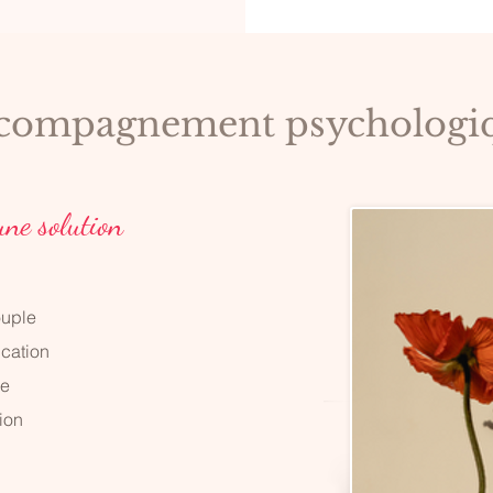
compagnement psychologi
une solution
ouple
cation
ce
ion