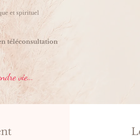
e et spirituel
en téléconsultation
ndre vie...
nt
L